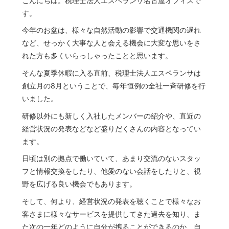
こんにちは。税理士法人エスペランサ名古屋オフィスで
す。
今年のお盆は、様々な自然活動の影響で交通機関の遅れ
など、せっかく大事な人と会える機会に大変な思いをさ
れた方も多くいらっしゃったことと思います。
そんな夏季休暇に入る直前、税理士法人エスペランサは
創立月の8月ということで、毎年恒例の全社一斉研修を行
いました。
研修以外にも新しく入社したメンバーの紹介や、直近の
経営状況の発表などなど盛りだくさんの内容となってい
ます。
日頃は別の拠点で働いていて、あまり交流のないスタッ
フと情報交換をしたり、他愛のない会話をしたりと、視
野を広げる良い機会でもあります。
そして、何より、経営状況の発表を聴くことで様々なお
客さまに様々なサービスを提供してきた過去を知り、ま
た次の一年どのように自分が携ることができるのか、自