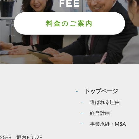
FEE
料金のご案内
トップページ
選ばれる理由
経営計画
事業承継・M&A
-25-9
堀内ビル2F