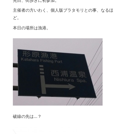
先日、街歩きに初参加。
主催者の方いわく、個人版ブラタモリとの事、なるほ
ど。
本日の場所は漁港。
破線の先は…？