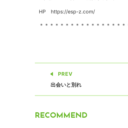
HP https://esp-z.com/
＊＊＊＊＊＊＊＊＊＊＊＊＊＊＊＊＊
PREV
出会いと別れ
RECOMMEND