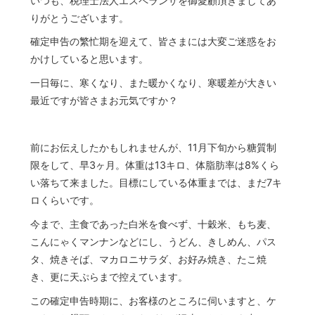
いつも、税理士法人エスペランサを御愛顧頂きましてあ
りがとうございます。
確定申告の繁忙期を迎えて、皆さまには大変ご迷惑をお
かけしていると思います。
一日毎に、寒くなり、また暖かくなり、寒暖差が大きい
最近ですが皆さまお元気ですか？
前にお伝えしたかもしれませんが、11月下旬から糖質制
限をして、早3ヶ月。体重は13キロ、体脂肪率は8%くら
い落ちて来ました。目標にしている体重までは、まだ7キ
ロくらいです。
今まで、主食であった白米を食べず、十穀米、もち麦、
こんにゃくマンナンなどにし、うどん、きしめん、パス
タ、焼きそば、マカロニサラダ、お好み焼き、たこ焼
き、更に天ぷらまで控えています。
この確定申告時期に、お客様のところに伺いますと、ケ